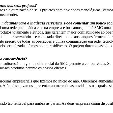
to dos seus projetos?
os e a otimização de seus projetos com novidades tecnológicas. Vemo
nos atender.
quinas para a indústria cervejeira. Pode comentar um pouco sobre 
i uma rede pneumática em sua empresa e buscamos junto à SMC uma solu
produtos totalmente elétricos, que garantem maior confiabilidade ao op
tanque reservatório – é conectada diretamente aos tanques fermentador
o preciso de todas as operações e utiliza comunicação em rede, tecnolog
do ser utilizada até mesmo em residências. O projeto durou quase doi
e a concorrência?
onsultores é um grande diferencial da SMC perante a concorrência. Som
ossos produtos perante os nossos clientes.
rcerias empresariais que fizemos no início do ano. Queremos aumentar 
o. Além disso, vamos apresentar ao mercado as novidades nas quais es
ido tão rentável para ambas as partes. As duas empresas criam disposit