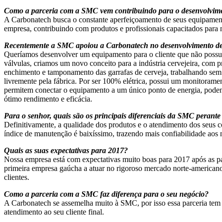
Como a parceria com a SMC vem contribuindo para o desenvolvimen
A Carbonatech busca o constante aperfeiçoamento de seus equipament
empresa, contribuindo com produtos e profissionais capacitados para 
Recentemente a SMC apoiou a Carbonatech no desenvolvimento de má
Queríamos desenvolver um equipamento para o cliente que não possu
válvulas, criamos um novo conceito para a indústria cervejeira, com 
enchimento e tamponamento das garrafas de cerveja, trabalhando sem 
livremente pela fábrica. Por ser 100% elétrica, possui um monitorament
permitem conectar o equipamento a um único ponto de energia, poden
ótimo rendimento e eficácia.
Para o senhor, quais são os principais diferenciais da SMC perant
Definitivamente, a qualidade dos produtos e o atendimento dos seus c
índice de manutenção é baixíssimo, trazendo mais confiabilidade aos n
Quais as suas expectativas para 2017?
Nossa empresa está com expectativas muito boas para 2017 após as pa
primeira empresa gaúcha a atuar no rigoroso mercado norte-american
clientes.
Como a parceria com a SMC faz diferença para o seu negócio?
A Carbonatech se assemelha muito à SMC, por isso essa parceria tem s
atendimento ao seu cliente final.