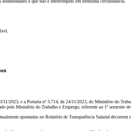
s instabilidades e que não é interrompido em nenhuma circunstância.
ável.
ion
11/2023, e a Portaria nº 3.714, de 24/11/2023, do Ministério do Trab
ado pelo Ministério do Trabalho e Emprego, referente ao 1º semestre d
ntualmente apontadas no Relatório de Transparência Salarial decorrem 