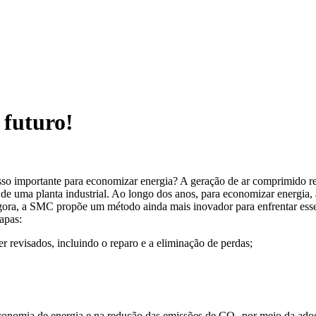
 futuro!
so importante para economizar energia? A geração de ar comprimido re
e uma planta industrial. Ao longo dos anos, para economizar energia,
 agora, a SMC propõe um método ainda mais inovador para enfrentar ess
apas:
 revisados, incluindo o reparo e a eliminação de perdas;
onomia de energia e na redução das emissões de CO₂ por meio da adoç