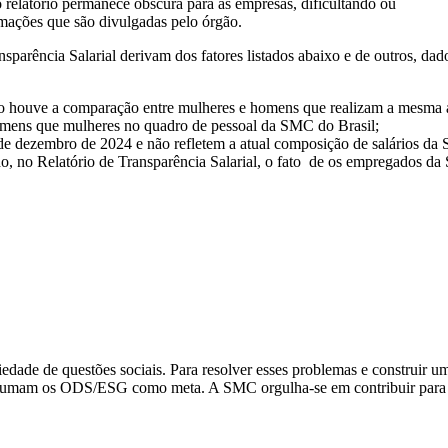
 relatório permanece obscura para as empresas, dificultando ou
rmações que são divulgadas pelo órgão.
sparência Salarial derivam dos fatores listados abaixo e de outros,
dad
o houve a comparação entre mulheres e homens que realizam a mesma
omens que mulheres no quadro de pessoal da SMC do Brasil;
 de dezembro de 2024 e não refletem a atual composição de salários da
do, no Relatório de Transparência Salarial, o fato de os empregados d
edade de questões sociais. Para resolver esses problemas e construir 
 assumam os ODS/ESG como meta. A SMC orgulha-se em contribuir para 