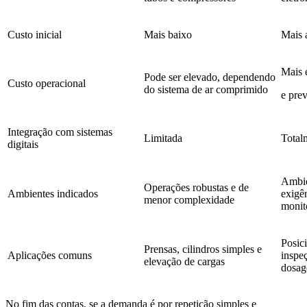
Custo inicial
Mais baixo
Mais 
Mais 
Pode ser elevado, dependendo
Custo operacional
do sistema de ar comprimido
e prev
Integração com sistemas
Limitada
Total
digitais
Ambie
Operações robustas e de
Ambientes indicados
exigên
menor complexidade
monit
Posic
Prensas, cilindros simples e
Aplicações comuns
inspe
elevação de cargas
dosa
No fim das contas, se a demanda é por repetição simples e