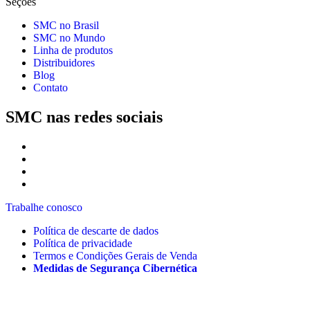
Seções
SMC no Brasil
SMC no Mundo
Linha de produtos
Distribuidores
Blog
Contato
SMC nas redes sociais
Trabalhe conosco
Política de descarte de dados
Política de privacidade
Termos e Condições Gerais de Venda
Medidas de Segurança Cibernética
Av. Piraporinha, 777 – Jd. Planalto – São Bernardo do Campo
– SP – Cep: 09891-001