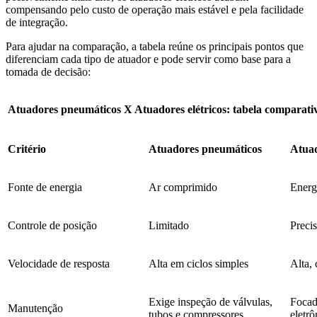
compensando pelo custo de operação mais estável e pela facilidade
de integração.
Para ajudar na comparação, a tabela reúne os principais pontos que
diferenciam cada tipo de atuador e pode servir como base para a
tomada de decisão:
Atuadores pneumáticos X Atuadores elétricos: tabela comparati
Critério
Atuadores pneumáticos
Atuad
Fonte de energia
Ar comprimido
Energi
Controle de posição
Limitado
Precis
Velocidade de resposta
Alta em ciclos simples
Alta,
Exige inspeção de válvulas,
Focad
Manutenção
tubos e compressores
eletrô